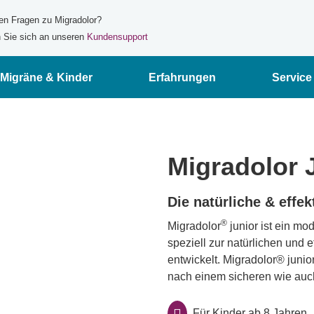
en Fragen zu Migradolor?
Sie sich an unseren
Kundensupport
Migräne & Kinder
Erfahrungen
Service
Migradolor 
Die natürliche & effe
®
Migradolor
junior ist ein m
speziell zur natürlichen und 
entwickelt. Migradolor® juni
nach einem sicheren wie auch
Für Kinder ab 8 Jahren